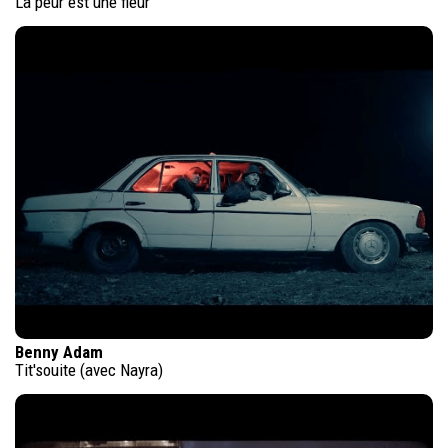
La peur est une fleur
Benny Adam
Tit'souite (avec Nayra)