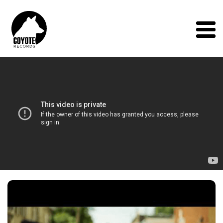
Coyote
Records
Menu