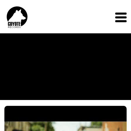
Coyote
Records
Menu