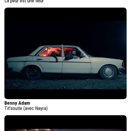
La peur est une fleur
Benny Adam
Tit'souite (avec Nayra)