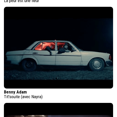
La peur est une fleur
Benny Adam
Tit'souite (avec Nayra)