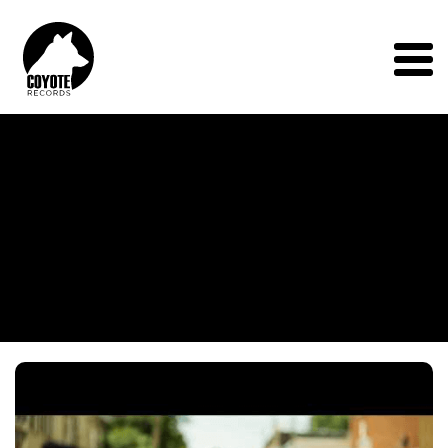
Coyote
Records
Menu