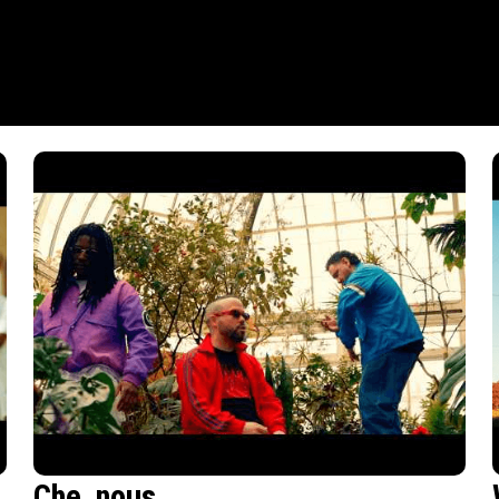
Che_nous