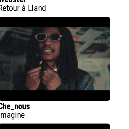
Retour à Lland
Che_nous
Imagine