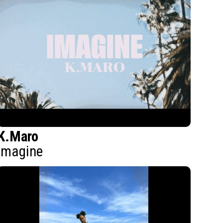
K.Maro
Imagine