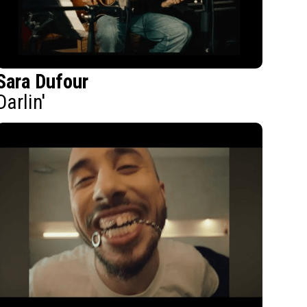
Sara Dufour
Darlin'