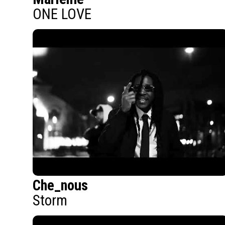
ONE LOVE
Che_nous
Storm