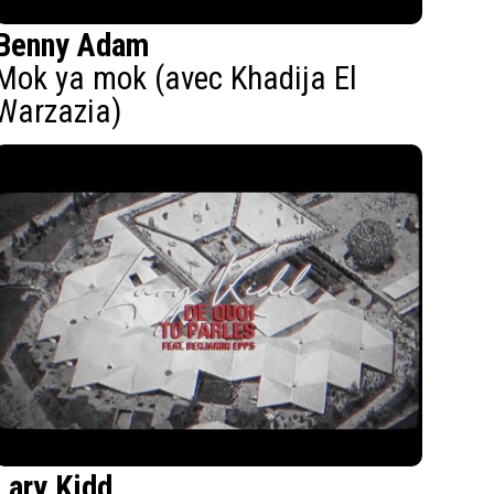
Benny Adam
Mok ya mok (avec Khadija El
Warzazia)
Lary Kidd