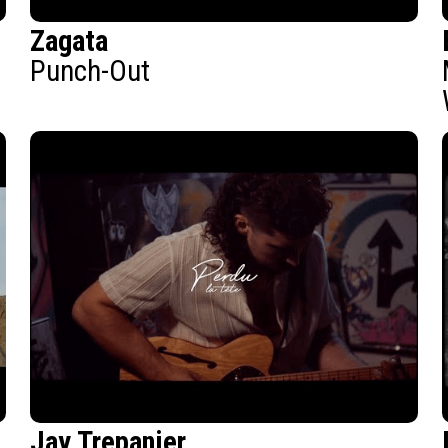
Zagata
Punch-Out
Jay Trepanier