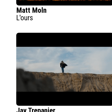
Matt Moln
L'ours
Jay Trepanier