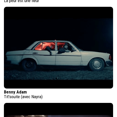
La peur est une fleur
Benny Adam
Tit'souite (avec Nayra)