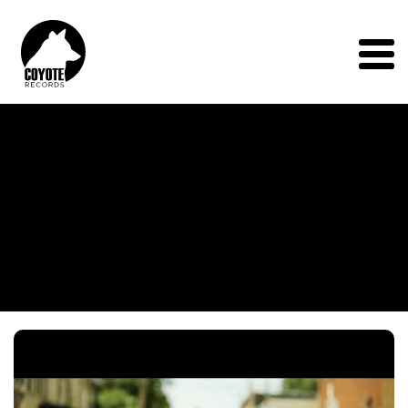
Coyote
Records
Menu