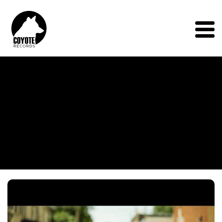
Coyote
Records
Menu