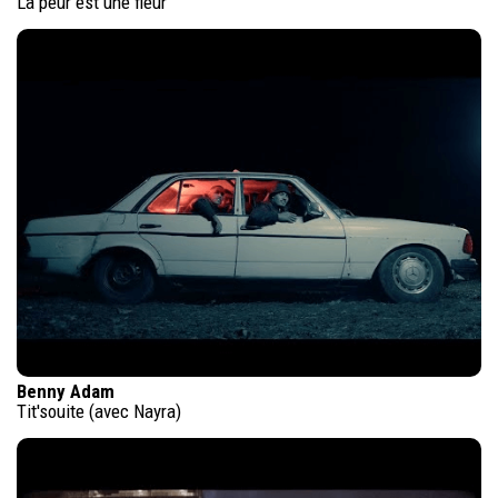
La peur est une fleur
Benny Adam
Tit'souite (avec Nayra)