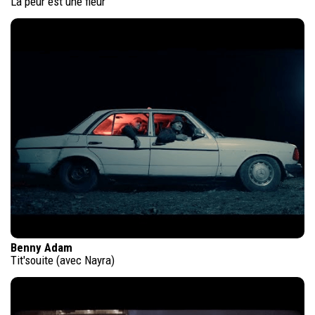
La peur est une fleur
Benny Adam
Tit'souite (avec Nayra)