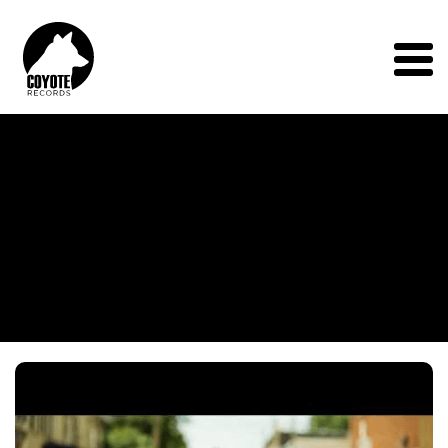
Coyote
Records
Menu