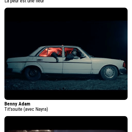
La peur est une fleur
Benny Adam
Tit'souite (avec Nayra)