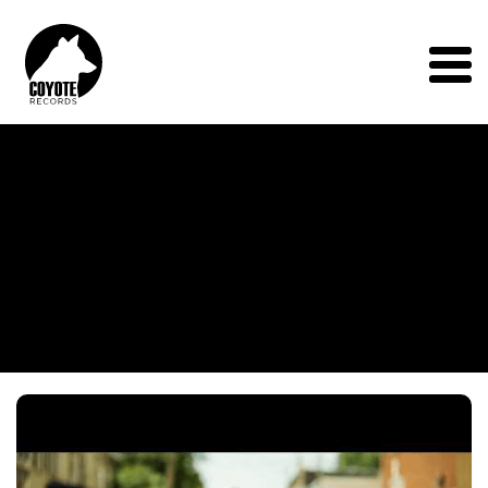
Coyote
Records
Menu