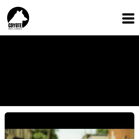
Coyote
Records
Menu