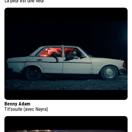
La peur est une fleur
Benny Adam
Tit'souite (avec Nayra)