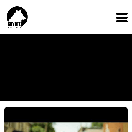
Coyote
Records
Menu