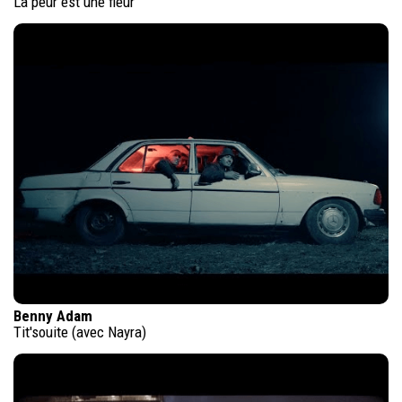
La peur est une fleur
Benny Adam
Tit'souite (avec Nayra)