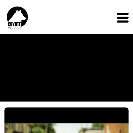
Coyote
Records
Menu