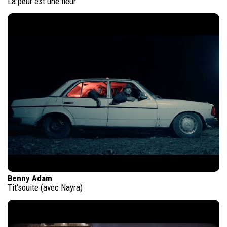
La peur est une fleur
Benny Adam
Tit'souite (avec Nayra)