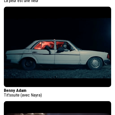
La peur est une fleur
Benny Adam
Tit'souite (avec Nayra)