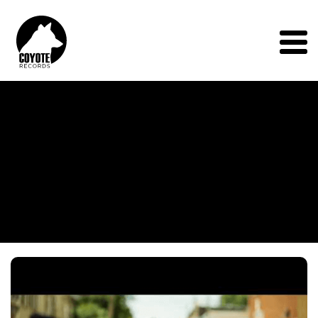
Coyote
Records
Menu