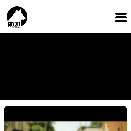
Coyote
Records
Menu