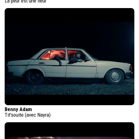
La peur est une fleur
Benny Adam
Tit'souite (avec Nayra)