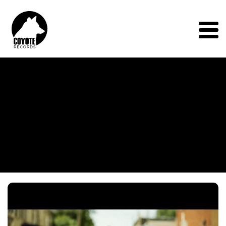
Coyote
Records
Menu