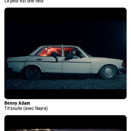
La peur est une fleur
Benny Adam
Tit'souite (avec Nayra)