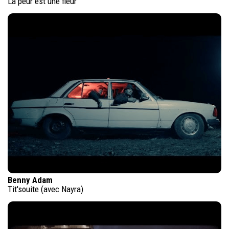
La peur est une fleur
Benny Adam
Tit'souite (avec Nayra)