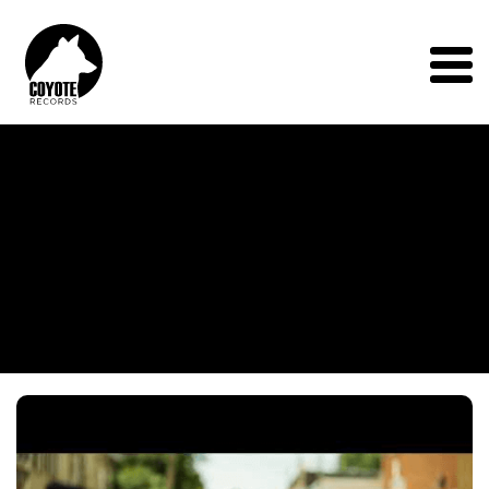
Coyote
Records
Menu