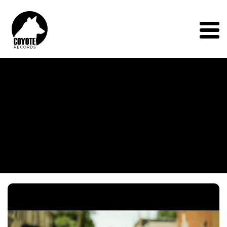
Coyote
Records
Menu