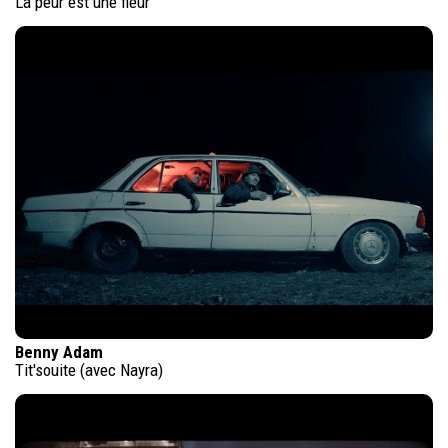
La peur est une fleur
Benny Adam
Tit'souite (avec Nayra)