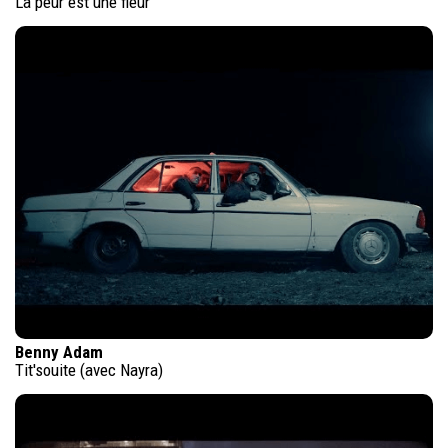
La peur est une fleur
Benny Adam
Tit'souite (avec Nayra)