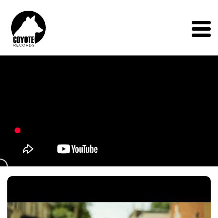
Coyote
Records
Menu