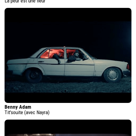
La peur est une fleur
Benny Adam
Tit'souite (avec Nayra)