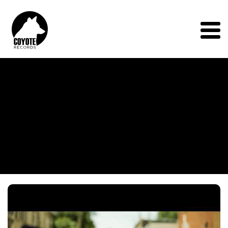
Coyote
Records
Menu