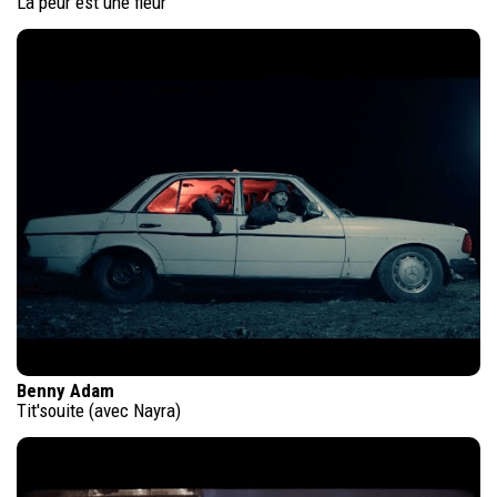
La peur est une fleur
Benny Adam
Tit'souite (avec Nayra)