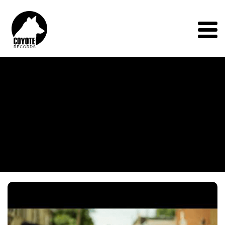
Coyote
Records
Menu